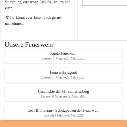
i
i
Stimmung verderben. Wir freuen uns auf 
g
g
euch!
e
e
F
F
🥡 Ihr könnt euer Essen auch gerne 
e
e
mitnehmen.
u
u
e
e
r
r
w
w
Unsere Feuerwehr
e
e
h
h
Kinderfeuerwehr
r
r
Lesezeit 1 Minute
•
28. März 2026
S
S
c
c
h
h
Feuerwehrjugend
r
r
Lesezeit 1 Minute
•
28. März 2026
a
a
t
t
Geschichte der FF Schrattenberg
t
t
Lesezeit 6 Minuten
•
22. März 2026
e
e
n
n
b
b
Der Hl. Florian - Schutzpatron der Feuerwehr
e
e
Lesezeit 1 Minute
•
1. Mai 2026
r
r
g
g