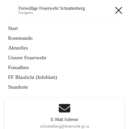
Freiwillige Feuerwehr Schrattenberg
Navigation
Freiwillige Feuerwehr
Start
Schrattenberg
Kommando
Aktuelles
Unsere Feuerwehr
Hauptadresse
Fotoalben
Große Zeile 31a, 2172 Schrattenberg, AUT
FF Blaulicht (Infoblatt)
Auf Karte ansehen
Standorte
E-Mail Adresse
schrattenberg@feuerwehr.gv.at