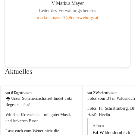
V Markus Mayer
Leiter des Verwaltungsdienstes
markus.mayer1@feuerwehr.gv.at
Aktuelles
F
F
vor 6 Tagen
vor 2 Wochen
Bericht
Bericht
r
r
🌧️ 
Unser Sommernachtsfest findet trotz 
Fotos vom B4 in Wildendür
e
e
Regen statt!
 🎉
Fotos: FF Schrattenberg, B
i
i
w
w
Wir sind für euch da – mit guter Musik 
Hasiči Hevlin
i
i
und leckerem Essen.
l
l
Album
l
l
Lasst euch vom Wetter nicht die 
B4 Wildendürnbach