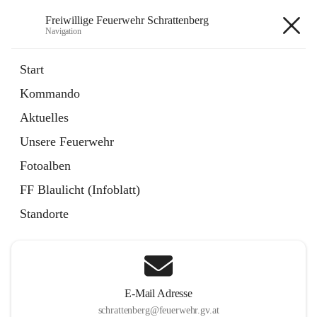
Freiwillige Feuerwehr Schrattenberg
Navigation
Freiwillige Feuerwehr
Start
Schrattenberg
Kommando
Aktuelles
Unsere Feuerwehr
Hauptadresse
Fotoalben
Große Zeile 31a, 2172 Schrattenberg, AUT
FF Blaulicht (Infoblatt)
Auf Karte ansehen
Standorte
E-Mail Adresse
schrattenberg@feuerwehr.gv.at