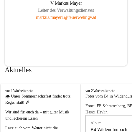
V Markus Mayer
Leiter des Verwaltungsdienstes
markus.mayer1@feuerwehr.gv.at
Aktuelles
F
F
vor 1 Woche
vor 2 Wochen
Bericht
Bericht
r
r
🌧️ 
Unser Sommernachtsfest findet trotz 
Fotos vom B4 in Wildendür
e
e
Regen statt!
 🎉
Fotos: FF Schrattenberg, B
i
i
w
w
Wir sind für euch da – mit guter Musik 
Hasiči Hevlin
i
i
und leckerem Essen.
l
l
Album
l
l
Lasst euch vom Wetter nicht die 
B4 Wildendürnbach