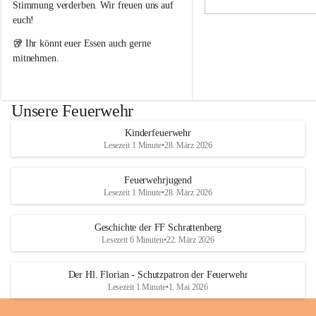
i
i
Stimmung verderben. Wir freuen uns auf 
g
g
euch!
e
e
F
F
🥡 Ihr könnt euer Essen auch gerne 
e
e
mitnehmen.
u
u
e
e
r
r
w
w
Unsere Feuerwehr
e
e
h
h
Kinderfeuerwehr
r
r
Lesezeit 1 Minute
•
28. März 2026
S
S
c
c
h
h
Feuerwehrjugend
r
r
Lesezeit 1 Minute
•
28. März 2026
a
a
t
t
Geschichte der FF Schrattenberg
t
t
Lesezeit 6 Minuten
•
22. März 2026
e
e
n
n
b
b
Der Hl. Florian - Schutzpatron der Feuerwehr
e
e
Lesezeit 1 Minute
•
1. Mai 2026
r
r
g
g