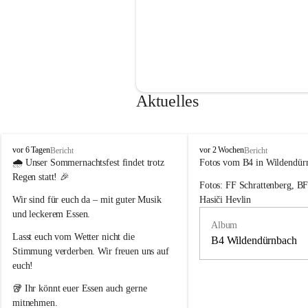
Aktuelles
F
F
vor 6 Tagen
vor 2 Wochen
Bericht
Bericht
r
r
🌧️ 
Unser Sommernachtsfest findet trotz 
Fotos vom B4 in Wildendür
e
e
Regen statt!
 🎉
Fotos: FF Schrattenberg, B
i
i
w
w
Wir sind für euch da – mit guter Musik 
Hasiči Hevlin
i
i
und leckerem Essen.
l
l
Album
l
l
Lasst euch vom Wetter nicht die 
B4 Wildendürnbach
i
i
Stimmung verderben. Wir freuen uns auf 
g
g
euch!
e
e
F
F
🥡 Ihr könnt euer Essen auch gerne 
e
e
mitnehmen.