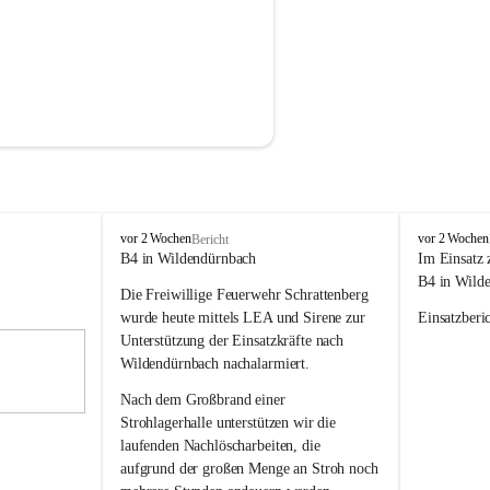
F
F
vor 2 Wochen
vor 2 Wochen
Bericht
r
r
B4 in Wildendürnbach
Im Einsatz 
e
e
B4 in Wild
Die Freiwillige Feuerwehr Schrattenberg 
i
i
w
w
wurde heute mittels LEA und Sirene zur 
Einsatzberic
i
i
Unterstützung der Einsatzkräfte nach 
l
l
Wildendürnbach nachalarmiert.
l
l
i
i
Nach dem Großbrand einer 
g
g
Strohlagerhalle unterstützen wir die 
e
e
laufenden Nachlöscharbeiten, die 
F
F
aufgrund der großen Menge an Stroh noch 
e
e