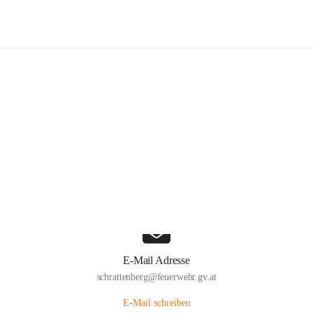
Freiwillige Feuerwehr Schrattenber
Hauptadresse
Große Zeile 31a, 2172 Schrattenberg, AUT
Auf Karte ansehen
E-Mail Adresse
schrattenberg@feuerwehr.gv.at
E-Mail schreiben