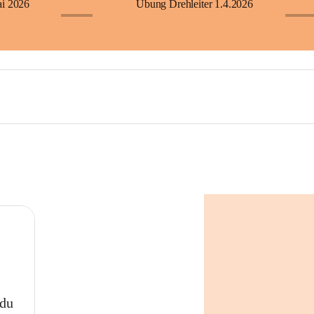
ai 2026
Übung Drehleiter 1.4.2026
+23
+60
 du