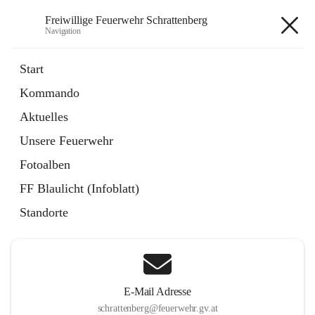
Freiwillige Feuerwehr Schrattenberg
Navigation
Freiwillige Feuerwehr
Start
Schrattenberg
Kommando
Aktuelles
Unsere Feuerwehr
Hauptadresse
Fotoalben
Große Zeile 31a, 2172 Schrattenberg, AUT
FF Blaulicht (Infoblatt)
Auf Karte ansehen
Standorte
E-Mail Adresse
schrattenberg@feuerwehr.gv.at