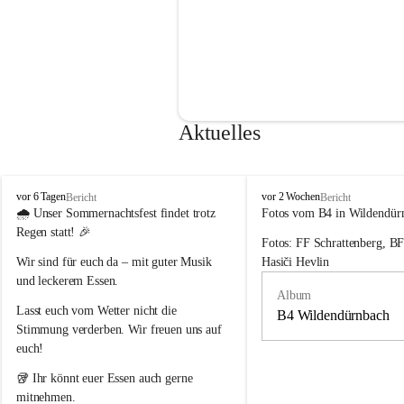
Aktuelles
F
F
vor 6 Tagen
vor 2 Wochen
Bericht
Bericht
r
r
🌧️ 
Unser Sommernachtsfest findet trotz 
Fotos vom B4 in Wildendür
e
e
Regen statt!
 🎉
Fotos: FF Schrattenberg, B
i
i
w
w
Wir sind für euch da – mit guter Musik 
Hasiči Hevlin
i
i
und leckerem Essen.
l
l
Album
l
l
Lasst euch vom Wetter nicht die 
B4 Wildendürnbach
i
i
Stimmung verderben. Wir freuen uns auf 
g
g
euch!
e
e
F
F
🥡 Ihr könnt euer Essen auch gerne 
e
e
mitnehmen.