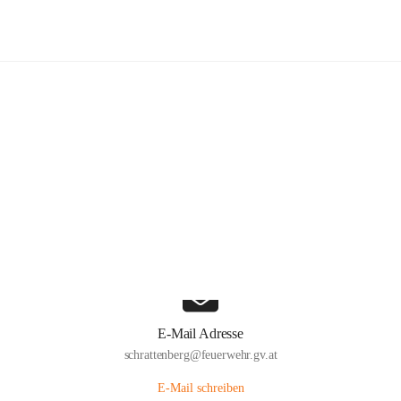
Freiwillige Feuerwehr Schrattenber
Hauptadresse
Große Zeile 31a, 2172 Schrattenberg, AUT
Auf Karte ansehen
E-Mail Adresse
schrattenberg@feuerwehr.gv.at
E-Mail schreiben