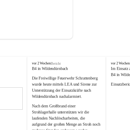
F
F
vor 2 Wochen
vor 2 Wochen
Bericht
r
r
B4 in Wildendürnbach
Im Einsatz 
e
e
B4 in Wild
Die Freiwillige Feuerwehr Schrattenberg 
i
i
w
w
wurde heute mittels LEA und Sirene zur 
Einsatzberic
i
i
Unterstützung der Einsatzkräfte nach 
l
l
Wildendürnbach nachalarmiert.
l
l
i
i
Nach dem Großbrand einer 
g
g
Strohlagerhalle unterstützen wir die 
e
e
laufenden Nachlöscharbeiten, die 
F
F
aufgrund der großen Menge an Stroh noch 
e
e