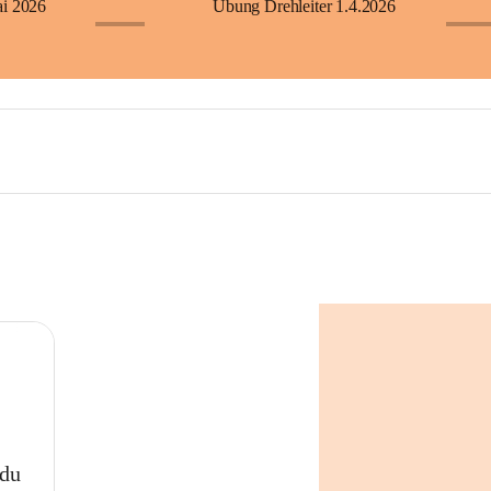
ai 2026
Übung Drehleiter 1.4.2026
+23
+60
 du