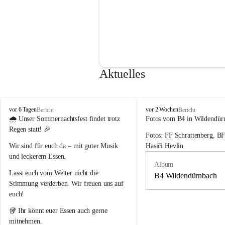
Aktuelles
F
F
vor 6 Tagen
vor 2 Wochen
Bericht
Bericht
r
r
🌧️ 
Unser Sommernachtsfest findet trotz 
Fotos vom B4 in Wildendür
e
e
Regen statt!
 🎉
Fotos: FF Schrattenberg, B
i
i
w
w
Wir sind für euch da – mit guter Musik 
Hasiči Hevlin
i
i
und leckerem Essen.
l
l
Album
l
l
Lasst euch vom Wetter nicht die 
B4 Wildendürnbach
i
i
Stimmung verderben. Wir freuen uns auf 
g
g
euch!
e
e
F
F
🥡 Ihr könnt euer Essen auch gerne 
e
e
mitnehmen.