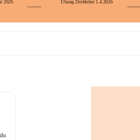
ai 2026
Übung Drehleiter 1.4.2026
+23
+60
 du