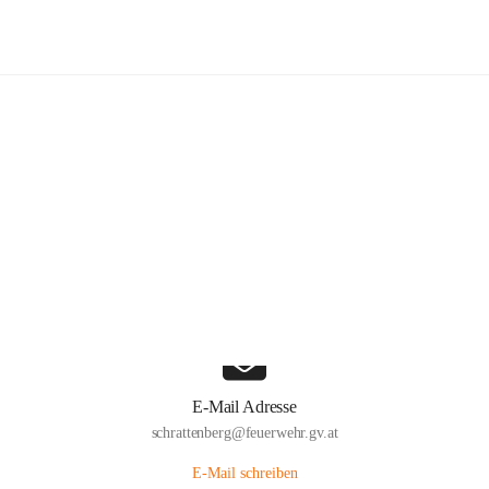
Freiwillige Feuerwehr Schrattenber
Hauptadresse
Große Zeile 31a, 2172 Schrattenberg, AUT
Auf Karte ansehen
E-Mail Adresse
schrattenberg@feuerwehr.gv.at
E-Mail schreiben