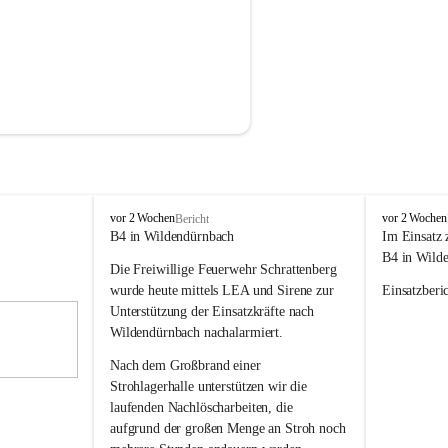
F
F
vor 2 Wochen
vor 2 Wochen
Bericht
r
r
B4 in Wildendürnbach
Im Einsatz 
e
e
B4 in Wild
Die Freiwillige Feuerwehr Schrattenberg 
i
i
w
w
wurde heute mittels LEA und Sirene zur 
Einsatzberic
i
i
Unterstützung der Einsatzkräfte nach 
l
l
Wildendürnbach nachalarmiert.
l
l
i
i
Nach dem Großbrand einer 
g
g
Strohlagerhalle unterstützen wir die 
e
e
laufenden Nachlöscharbeiten, die 
F
F
aufgrund der großen Menge an Stroh noch 
e
e