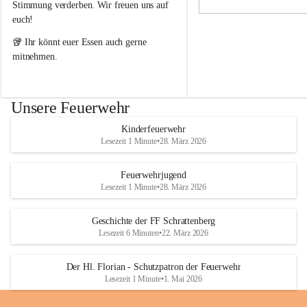
i
i
Stimmung verderben. Wir freuen uns auf 
g
g
euch!
e
e
F
F
🥡 Ihr könnt euer Essen auch gerne 
e
e
mitnehmen.
u
u
e
e
r
r
w
w
Unsere Feuerwehr
e
e
h
h
Kinderfeuerwehr
r
r
Lesezeit 1 Minute
•
28. März 2026
S
S
c
c
h
h
Feuerwehrjugend
r
r
Lesezeit 1 Minute
•
28. März 2026
a
a
t
t
Geschichte der FF Schrattenberg
t
t
Lesezeit 6 Minuten
•
22. März 2026
e
e
n
n
b
b
Der Hl. Florian - Schutzpatron der Feuerwehr
e
e
Lesezeit 1 Minute
•
1. Mai 2026
r
r
g
g