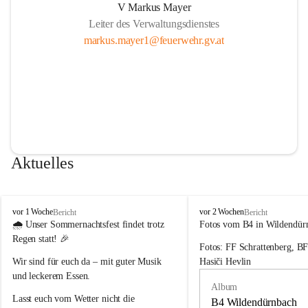
V Markus Mayer
Leiter des Verwaltungsdienstes
markus.mayer1@feuerwehr.gv.at
Aktuelles
F
F
vor 1 Woche
vor 2 Wochen
Bericht
Bericht
r
r
🌧️ 
Unser Sommernachtsfest findet trotz 
Fotos vom B4 in Wildendür
e
e
Regen statt!
 🎉
Fotos: FF Schrattenberg, B
i
i
w
w
Wir sind für euch da – mit guter Musik 
Hasiči Hevlin
i
i
und leckerem Essen.
l
l
Album
l
l
Lasst euch vom Wetter nicht die 
B4 Wildendürnbach