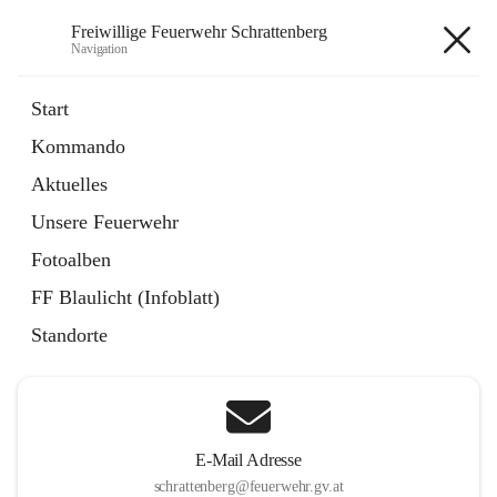
Freiwillige Feuerwehr Schrattenberg
Navigation
Freiwillige Feuerwehr
Start
Schrattenberg
Kommando
Aktuelles
Unsere Feuerwehr
Hauptadresse
Fotoalben
Große Zeile 31a, 2172 Schrattenberg, AUT
FF Blaulicht (Infoblatt)
Auf Karte ansehen
Standorte
E-Mail Adresse
schrattenberg@feuerwehr.gv.at