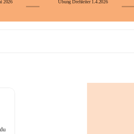
ai 2026
Übung Drehleiter 1.4.2026
+23
+60
 du