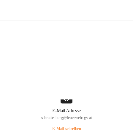
Freiwillige Feuerwehr Schrattenber
Hauptadresse
Große Zeile 31a, 2172 Schrattenberg, AUT
Auf Karte ansehen
E-Mail Adresse
schrattenberg@feuerwehr.gv.at
E-Mail schreiben