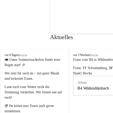
Aktuelles
F
F
vor 6 Tagen
vor 2 Wochen
Bericht
Bericht
r
r
🌧️ 
Unser Sommernachtsfest findet trotz 
Fotos vom B4 in Wildendür
e
e
Regen statt!
 🎉
Fotos: FF Schrattenberg, B
i
i
w
w
Wir sind für euch da – mit guter Musik 
Hasiči Hevlin
i
i
und leckerem Essen.
l
l
Album
l
l
Lasst euch vom Wetter nicht die 
B4 Wildendürnbach
i
i
Stimmung verderben. Wir freuen uns auf 
g
g
euch!
e
e
F
F
🥡 Ihr könnt euer Essen auch gerne 
e
e
mitnehmen.