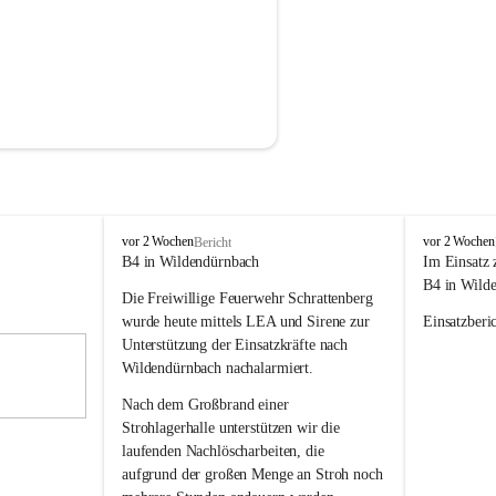
F
F
vor 2 Wochen
vor 2 Wochen
Bericht
r
r
B4 in Wildendürnbach
Im Einsatz 
e
e
B4 in Wild
Die Freiwillige Feuerwehr Schrattenberg 
i
i
w
w
wurde heute mittels LEA und Sirene zur 
Einsatzberic
i
i
Unterstützung der Einsatzkräfte nach 
l
l
Wildendürnbach nachalarmiert.
l
l
i
i
Nach dem Großbrand einer 
g
g
Strohlagerhalle unterstützen wir die 
e
e
laufenden Nachlöscharbeiten, die 
F
F
aufgrund der großen Menge an Stroh noch 
e
e