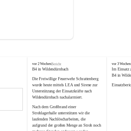
F
F
vor 2 Wochen
vor 3 Wochen
Bericht
r
r
B4 in Wildendürnbach
Im Einsatz 
e
e
B4 in Wild
Die Freiwillige Feuerwehr Schrattenberg 
i
i
w
w
wurde heute mittels LEA und Sirene zur 
Einsatzberic
i
i
Unterstützung der Einsatzkräfte nach 
l
l
Wildendürnbach nachalarmiert.
l
l
i
i
Nach dem Großbrand einer 
g
g
Strohlagerhalle unterstützen wir die 
e
e
laufenden Nachlöscharbeiten, die 
F
F
aufgrund der großen Menge an Stroh noch 
e
e