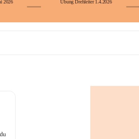
ai 2026
Übung Drehleiter 1.4.2026
+23
+60
 du