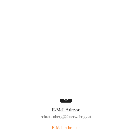
Freiwillige Feuerwehr Schrattenber
Hauptadresse
Große Zeile 31a, 2172 Schrattenberg, AUT
Auf Karte ansehen
E-Mail Adresse
schrattenberg@feuerwehr.gv.at
E-Mail schreiben