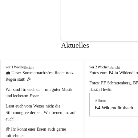
Aktuelles
F
F
vor 1 Woche
vor 2 Wochen
Bericht
Bericht
r
r
🌧️ 
Unser Sommernachtsfest findet trotz 
Fotos vom B4 in Wildendür
e
e
Regen statt!
 🎉
Fotos: FF Schrattenberg, B
i
i
w
w
Wir sind für euch da – mit guter Musik 
Hasiči Hevlin
i
i
und leckerem Essen.
l
l
Album
l
l
Lasst euch vom Wetter nicht die 
B4 Wildendürnbach
i
i
Stimmung verderben. Wir freuen uns auf 
g
g
euch!
e
e
F
F
🥡 Ihr könnt euer Essen auch gerne 
e
e
mitnehmen.