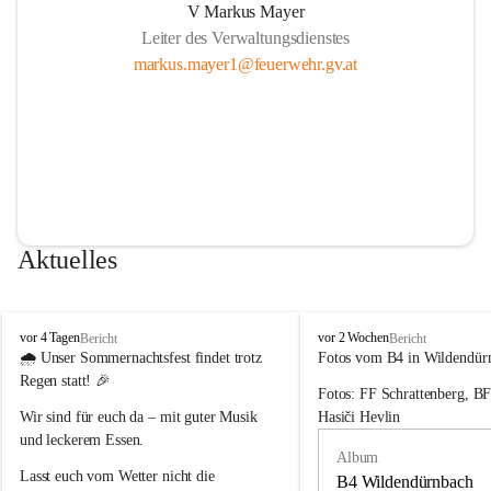
V Markus Mayer
Leiter des Verwaltungsdienstes
markus.mayer1@feuerwehr.gv.at
Aktuelles
F
F
vor 4 Tagen
vor 2 Wochen
Bericht
Bericht
r
r
🌧️ 
Unser Sommernachtsfest findet trotz 
Fotos vom B4 in Wildendür
e
e
Regen statt!
 🎉
Fotos: FF Schrattenberg, B
i
i
w
w
Wir sind für euch da – mit guter Musik 
Hasiči Hevlin
i
i
und leckerem Essen.
l
l
Album
l
l
Lasst euch vom Wetter nicht die 
B4 Wildendürnbach