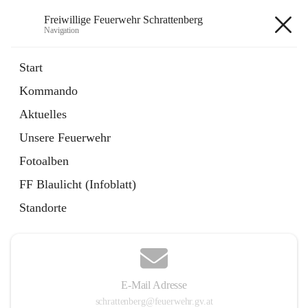
Freiwillige Feuerwehr Schrattenberg
Navigation
Freiwillige Feuerwehr
Start
Schrattenberg
Kommando
Aktuelles
Unsere Feuerwehr
Hauptadresse
Fotoalben
Große Zeile 31a, 2172 Schrattenberg, AUT
FF Blaulicht (Infoblatt)
Auf Karte ansehen
Standorte
E-Mail Adresse
schrattenberg@feuerwehr.gv.at