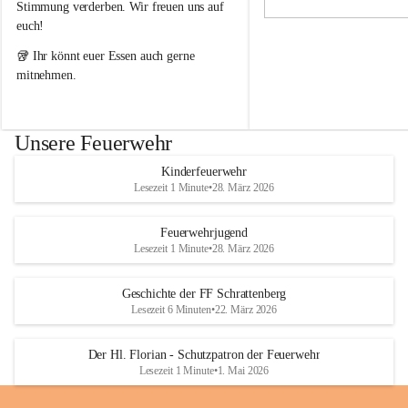
i
i
Stimmung verderben. Wir freuen uns auf 
g
g
euch!
e
e
F
F
🥡 Ihr könnt euer Essen auch gerne 
e
e
mitnehmen.
u
u
e
e
r
r
w
w
Unsere Feuerwehr
e
e
h
h
Kinderfeuerwehr
r
r
Lesezeit 1 Minute
•
28. März 2026
S
S
c
c
h
h
Feuerwehrjugend
r
r
Lesezeit 1 Minute
•
28. März 2026
a
a
t
t
Geschichte der FF Schrattenberg
t
t
Lesezeit 6 Minuten
•
22. März 2026
e
e
n
n
b
b
Der Hl. Florian - Schutzpatron der Feuerwehr
e
e
Lesezeit 1 Minute
•
1. Mai 2026
r
r
g
g