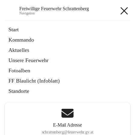
Freiwillige Feuerwehr Schrattenberg
Navigation
Freiwillige Feuerwehr
Start
Schrattenberg
Kommando
Aktuelles
Unsere Feuerwehr
Hauptadresse
Fotoalben
Große Zeile 31a, 2172 Schrattenberg, AUT
FF Blaulicht (Infoblatt)
Auf Karte ansehen
Standorte
E-Mail Adresse
schrattenberg@feuerwehr.gv.at