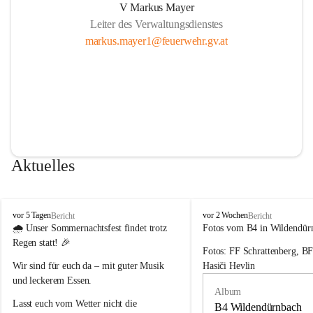
V Markus Mayer
Leiter des Verwaltungsdienstes
markus.mayer1@feuerwehr.gv.at
Aktuelles
F
F
vor 5 Tagen
vor 2 Wochen
Bericht
Bericht
r
r
🌧️ 
Unser Sommernachtsfest findet trotz 
Fotos vom B4 in Wildendür
e
e
Regen statt!
 🎉
Fotos: FF Schrattenberg, B
i
i
w
w
Wir sind für euch da – mit guter Musik 
Hasiči Hevlin
i
i
und leckerem Essen.
l
l
Album
l
l
Lasst euch vom Wetter nicht die 
B4 Wildendürnbach