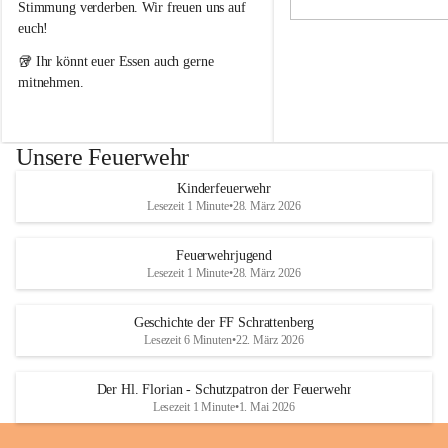
i
i
Stimmung verderben. Wir freuen uns auf 
g
g
euch!
e
e
F
F
🥡 Ihr könnt euer Essen auch gerne 
e
e
mitnehmen.
u
u
e
e
r
r
w
w
Unsere Feuerwehr
e
e
h
h
Kinderfeuerwehr
r
r
Lesezeit 1 Minute
•
28. März 2026
S
S
c
c
h
h
Feuerwehrjugend
r
r
Lesezeit 1 Minute
•
28. März 2026
a
a
t
t
Geschichte der FF Schrattenberg
t
t
Lesezeit 6 Minuten
•
22. März 2026
e
e
n
n
b
b
Der Hl. Florian - Schutzpatron der Feuerwehr
e
e
Lesezeit 1 Minute
•
1. Mai 2026
r
r
g
g