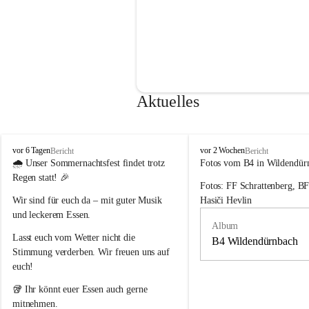
Aktuelles
F
F
vor 6 Tagen
vor 2 Wochen
Bericht
Bericht
r
r
🌧️ 
Unser Sommernachtsfest findet trotz 
Fotos vom B4 in Wildendür
e
e
Regen statt!
 🎉
Fotos: FF Schrattenberg, B
i
i
w
w
Wir sind für euch da – mit guter Musik 
Hasiči Hevlin
i
i
und leckerem Essen.
l
l
Album
l
l
Lasst euch vom Wetter nicht die 
B4 Wildendürnbach
i
i
Stimmung verderben. Wir freuen uns auf 
g
g
euch!
e
e
F
F
🥡 Ihr könnt euer Essen auch gerne 
e
e
mitnehmen.