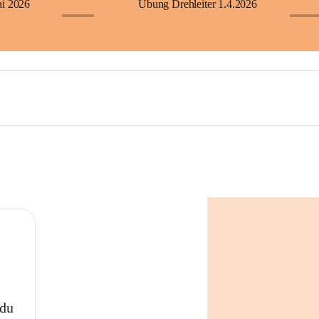
ai 2026
Übung Drehleiter 1.4.2026
+23
+60
 du