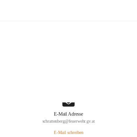
Freiwillige Feuerwehr Schrattenber
Hauptadresse
Große Zeile 31a, 2172 Schrattenberg, AUT
Auf Karte ansehen
E-Mail Adresse
schrattenberg@feuerwehr.gv.at
E-Mail schreiben