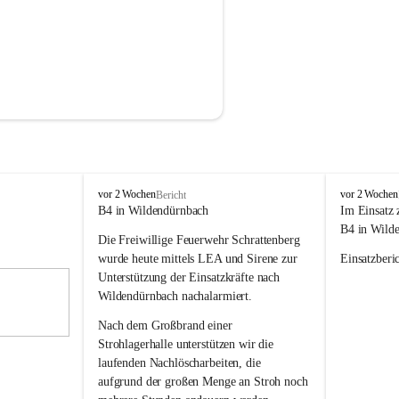
F
F
vor 2 Wochen
vor 2 Wochen
Bericht
r
r
B4 in Wildendürnbach
Im Einsatz 
e
e
B4 in Wild
Die Freiwillige Feuerwehr Schrattenberg 
i
i
w
w
wurde heute mittels LEA und Sirene zur 
Einsatzberic
i
i
Unterstützung der Einsatzkräfte nach 
l
l
Wildendürnbach nachalarmiert.
l
l
i
i
Nach dem Großbrand einer 
g
g
Strohlagerhalle unterstützen wir die 
e
e
laufenden Nachlöscharbeiten, die 
F
F
aufgrund der großen Menge an Stroh noch 
e
e